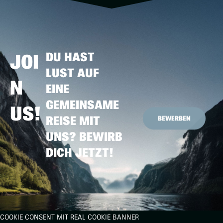
DU HAST
JOI
LUST AUF
N
EINE
GEMEINSAME
US!
BEWERBEN
REISE MIT
UNS? BEWIRB
DICH JETZT!
COOKIE CONSENT MIT REAL COOKIE BANNER