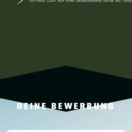
DU HAST LUST AUF EINE GEMEINSAME REISE MIT UNS!
DEINE BEWERBUNG
V
O