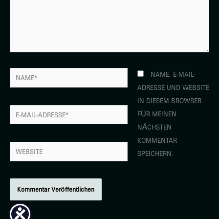
NAME*
NAME, E-MAIL-
ADRESSE UND WEBSITE
IN DIESEM BROWSER
E-
FÜR MEINEN
MAIL-
NÄCHSTEN
ADRESSE*
KOMMENTAR
WEBSITE
SPEICHERN.